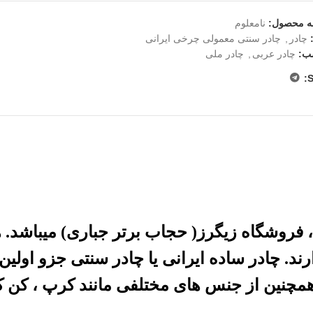
ه محصول:
نامعلوم
چادر
,
چادر سنتی معمولی چرخی ایرانی
ب:
چادر عربی
,
چادر ملی
S
روشگاه زیگرز( حجاب برتر جباری) میباشد. ه
د. چادر ساده ایرانی یا چادر سنتی جزو اولین
مچنین از جنس های مختلفی مانند کرپ ، کن ک