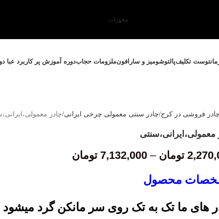
مجوزات
مانتو
ست تکلیف
پالتو
شومیز و سارافون
ملزومات حجاب
دوره آموزش پر کاربرد عبا د
ادر فروشی در کرج
چادر سنتی معمولی چرخی ایرانی
چادر معمولی،ایرانی،
 معمولی،ایرانی،سنتی
2,270,
تومان
–
7,132,000
تومان
خصات محصول
ر های ما تک به تک روی سر مانکن گرد میشود و