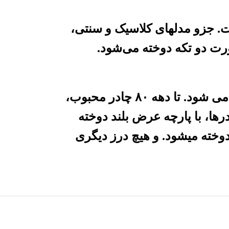
است. جزو مدلهای کلاسیک و سنتی،
این چادر دارای مدل خاصی نیست. به شکل نیم دایره ای، است و چادر اصیل ایرانی محسوب می شود. تا دهه ۸۰ چادر محبوب،
رها، با پارچه عرض بلند دوخته
 ۱۶۵،۱۷۰به بالا تیکه ریزی به پشت چادر ،( یه تیکه حدودا ۱۰سانتی)دوخته میشود. و هیچ درز دیگری