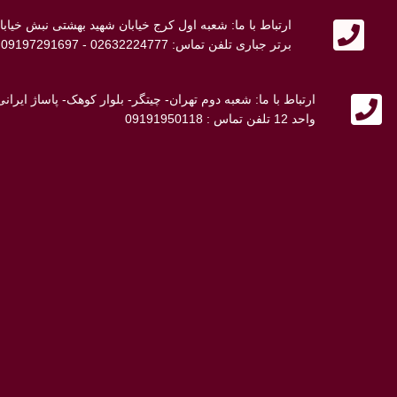
ارتباط با ما: شعبه اول کرج خیابان شهید بهشتی نبش خی
برتر جباری تلفن تماس: 02632224777 - 09197291697 - 09107692698
ارتباط با ما: شعبه دوم تهران- چیتگر- بلوار کوهک- پاساژ ایر
واحد 12 تلفن تماس : 09191950118