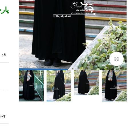
پار
قد
Click to enlarge
جن