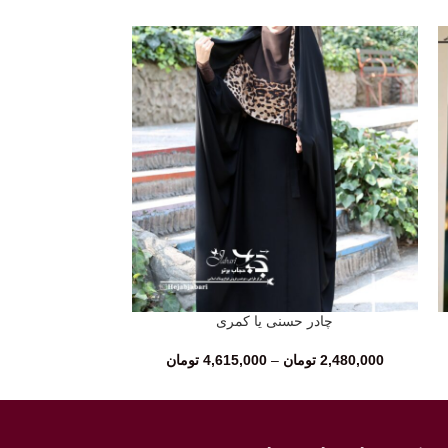
چادر حسنی یا کمری
چادر مل
انتخاب گزینه‌ها
انتخاب گزینه‌ها
2,480,000
تومان
–
4,615,000
تومان
2,290,000
تو