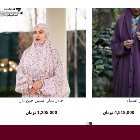
 اسماء
چادر نماز آستین چین دار
انتخاب گزینه‌ها
–
4,519,000
تومان
1,205,000
تومان