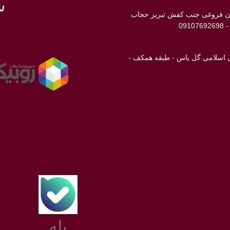
ش
ابان فروغی جنب کفش تبریز حجاب
انی اسلامی گل یاس - طبقه همکف -
ن
بله