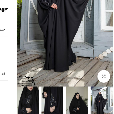
جهت
جن
قد
Click to enlarge