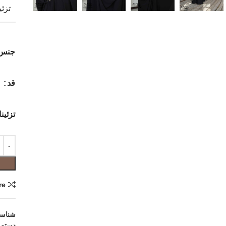
تزئی
جنس
قد
تزئین
re
شناس
دسته: