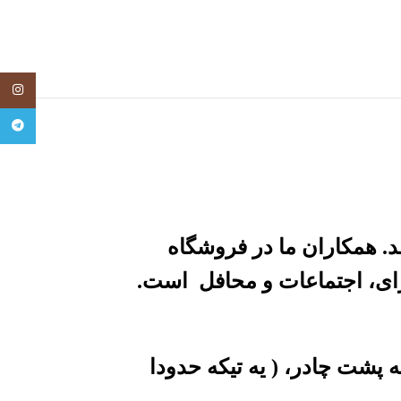
tagram
legram
. همکاران ما در فروشگاه
ی، اجتماعات و محافل است.
 که فقط در قدهای ۱۶۵،۱۷۰به بالا تیکه ریزی به پشت چادر، ( یه تیکه حدودا