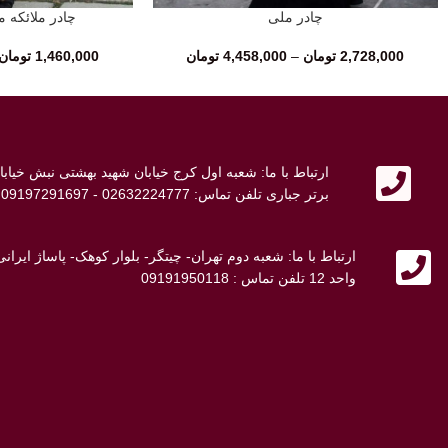
چادر ملی
چادر ملائکه م
انتخاب گزینه‌ها
انتخاب گزینه‌ها
2,728,000
تومان
–
4,458,000
تومان
1,460,000
تومان
ارتباط با ما: شعبه اول کرج خیابان شهید بهشتی نبش خی
برتر جباری تلفن تماس: 02632224777 - 09197291697 - 09107692698
ارتباط با ما: شعبه دوم تهران- چیتگر- بلوار کوهک- پاساژ ایر
واحد 12 تلفن تماس : 09191950118