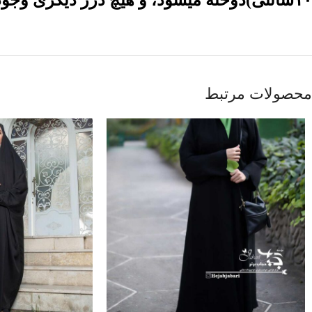
۱۰سانتی)دوخته میشود، و هیچ درز دیگری وجود ندارد.
محصولات مرتبط