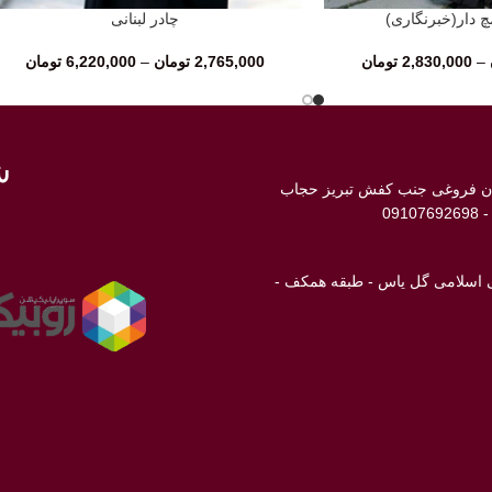
چ دار(خبرنگاری)
چادر لبنانی
انتخاب گزینه‌ها
–
2,830,000
تومان
2,765,000
تومان
–
6,220,000
تومان
ش
ابان فروغی جنب کفش تبریز حجاب
انی اسلامی گل یاس - طبقه همکف -
ن