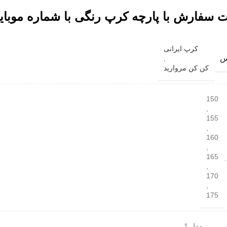
 سفارش با پارچه کرپ رنگی با شماره موبایل
کرپ ایرانی
س
,
کن کن مروارید
150
,
155
,
160
,
165
,
170
,
175
مدل 1