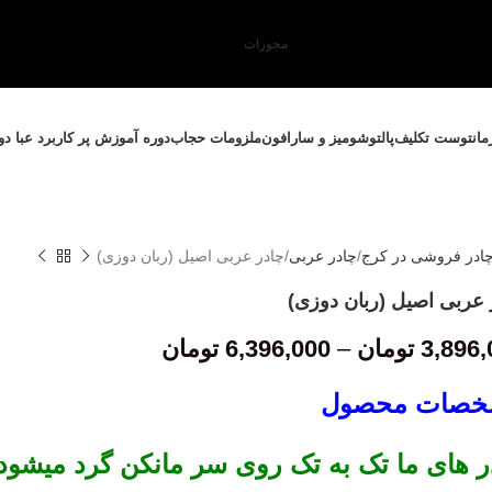
مجوزات
مانتو
ست تکلیف
پالتو
شومیز و سارافون
ملزومات حجاب
دوره آموزش پر کاربرد عبا د
ادر فروشی در کرج
چادر عربی
چادر عربی اصیل (ربان دوزی)
 عربی اصیل (ربان دوزی)
3,896,
تومان
–
6,396,000
تومان
خصات محصول
ر های ما تک به تک روی سر مانکن گرد میشود 