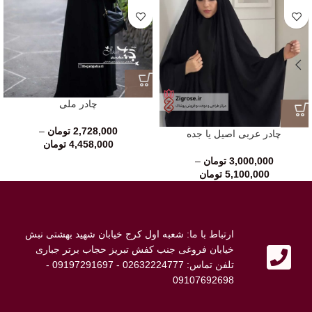
چادر ملی
2,728,000
تومان
–
چادر عربی اصیل یا جده
4,458,000
تومان
3,000,000
تومان
–
5,100,000
تومان
ارتباط با ما: شعبه اول کرج خیابان شهید بهشتی نبش
خیابان فروغی جنب کفش تبریز حجاب برتر جباری
تلفن تماس: 02632224777 - 09197291697 -
09107692698