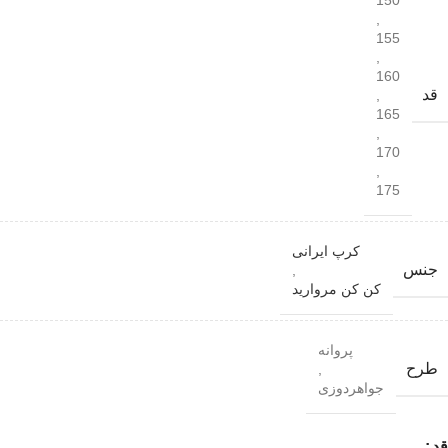
150
,
155
,
160
قد
,
165
,
170
,
175
کرپ ایرانی
جنس
,
کن کن مروارید
پروانه
طرح
,
جواهردوزی
قد