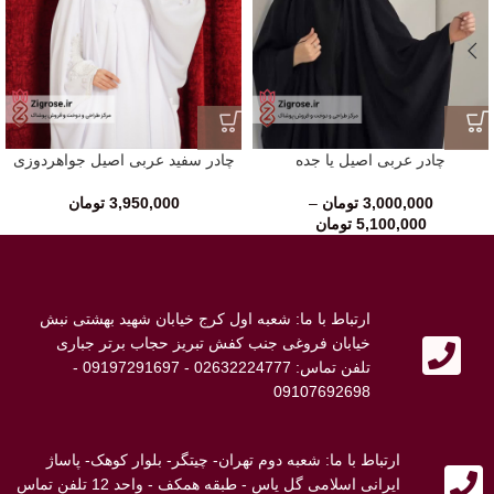
چادر عربی اصیل یا جده
چادر سفید عربی اصیل جواهردوزی
3,000,000
تومان
–
3,950,000
تومان
5,100,000
تومان
ارتباط با ما: شعبه اول کرج خیابان شهید بهشتی نبش
خیابان فروغی جنب کفش تبریز حجاب برتر جباری
تلفن تماس: 02632224777 - 09197291697 -
09107692698
ارتباط با ما: شعبه دوم تهران- چیتگر- بلوار کوهک- پاساژ
ایرانی اسلامی گل یاس - طبقه همکف - واحد 12 تلفن تماس