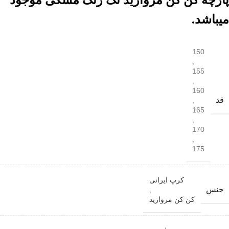
پارچه کن کن مروارید تک رنگ مشکی موجود
میباشد.
150
,
155
,
160
قد
,
165
,
170
,
175
کرپ ایرانی
جنس
,
کن کن مروارید