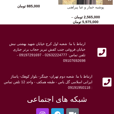
885,000
تومان
پوشیه خمار و عبا پیراهنی
2,565,000
تومان
–
5,975,000
تومان
ارتباط با ما: شعبه اول کرج خیابان شهید بهشتی نبش
خیابان فروغی جنب کفش تبریز حجاب برتر جباری
تلفن تماس: 02632224777 - 09197291697 -
09107692698
ارتباط با ما: شعبه دوم تهران- چیتگر- بلوار کوهک- پاساژ
ایرانی اسلامی گل یاس - طبقه همکف - واحد 12 تلفن تماس
: 09191950118
شبکه های اجتماعی