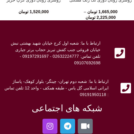
1,665,000
تومان
–
1,520,000
تومان
2,225,000
تومان
ارتباط با ما: شعبه اول کرج خیابان شهید بهشتی نبش
خیابان فروغی جنب کفش تبریز حجاب برتر جباری
تلفن تماس: 02632224777 - 09197291697 -
09107692698
ارتباط با ما: شعبه دوم تهران- چیتگر- بلوار کوهک- پاساژ
ایرانی اسلامی گل یاس - طبقه همکف - واحد 12 تلفن تماس
: 09191950118
شبکه های اجتماعی