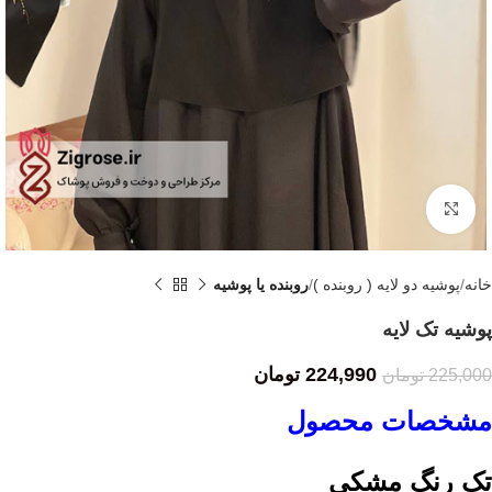
Click to enlarge
خانه
پوشیه دو لایه ( روبنده )
روبنده یا پوشیه
پوشیه تک لایه
224,990
تومان
225,000
تومان
مشخصات محصول
تک رنگ مشکی