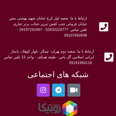
ارتباط با ما: شعبه اول کرج خیابان شهید بهشتی نبش
خیابان فروغی جنب کفش تبریز حجاب برتر جباری
تلفن تماس: 02632224777 - 09197291697 -
09107692698
ارتباط با ما: شعبه دوم تهران- چیتگر- بلوار کوهک- پاساژ
ایرانی اسلامی گل یاس - طبقه همکف - واحد 12 تلفن تماس
: 09191950118
شبکه های اجتماعی