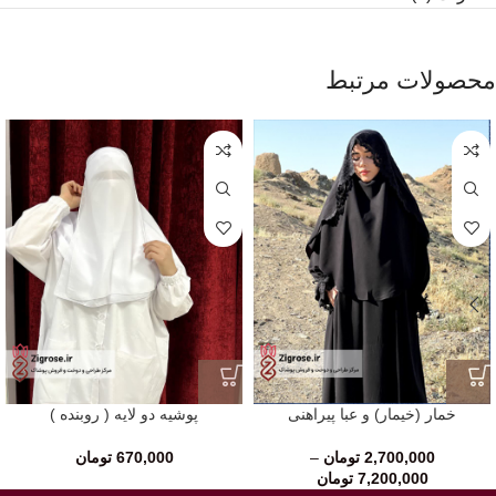
محصولات مرتبط
خمار (خیمار) و عبا پیراهنی
پوشیه دو لایه ( روبنده )
2,700,000
تومان
–
670,000
تومان
7,200,000
تومان