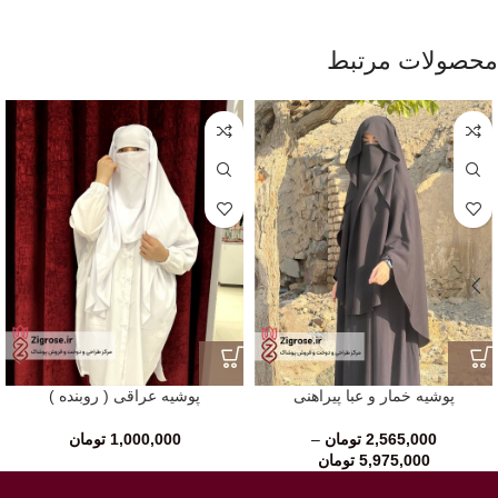
محصولات مرتبط
پوشیه خمار و عبا پیراهنی
پوشیه عراقی ( روبنده )
2,565,000
تومان
–
1,000,000
تومان
5,975,000
تومان