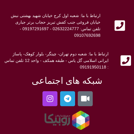
ارتباط با ما: شعبه اول کرج خیابان شهید بهشتی نبش
خیابان فروغی جنب کفش تبریز حجاب برتر جباری
تلفن تماس: 02632224777 - 09197291697 -
09107692698
ارتباط با ما: شعبه دوم تهران- چیتگر- بلوار کوهک- پاساژ
ایرانی اسلامی گل یاس - طبقه همکف - واحد 12 تلفن تماس
: 09191950118
شبکه های اجتماعی