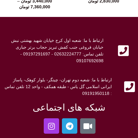
2,830,000
تومان
3,440,000
تومان
–
7,360,000
تومان
ارتباط با ما: شعبه اول کرج خیابان شهید بهشتی نبش
خیابان فروغی جنب کفش تبریز حجاب برتر جباری
تلفن تماس: 02632224777 - 09197291697 -
09107692698
ارتباط با ما: شعبه دوم تهران- چیتگر- بلوار کوهک- پاساژ
ایرانی اسلامی گل یاس - طبقه همکف - واحد 12 تلفن تماس
: 09191950118
شبکه های اجتماعی