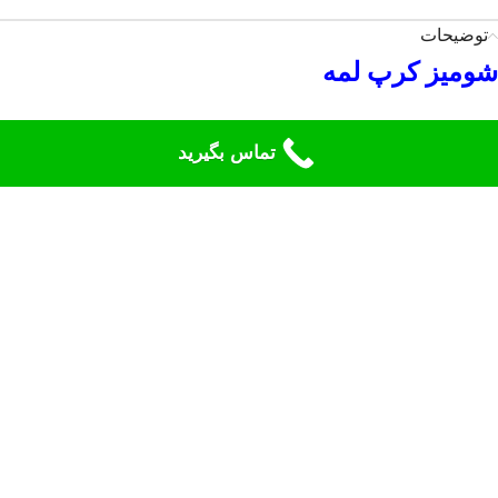
توضیحات
شومیز کرپ لمه
از سری محصولات،
شومیز کرپ لمه
تماس بگیرید
فروشگاه زیگرز( حجاب برتر جباری) میباشد.
همکاران ما در فروشگاه جباری، سعی در
تولید پوشاک اسلامی مناسب بانوان دارند. این
شومیز مشکی
مناسب برای ایام محرم و حتی
برای مهمانی ها ست.
نظرات (0)