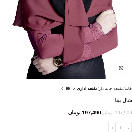
Click to enlarge
خانه
مقنعه چانه دار
مقنعه اداری
شال بیتا
197,490
تومان
197,500
تومان