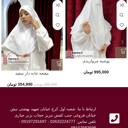
SALE
پوشیه مرواریدی
995,000
تومان
مقنعه چانه دار سفید
354,990
تومان
355,000
تومان
ارتباط با ما: شعبه اول کرج خیابان شهید بهشتی نبش
خیابان فروغی جنب کفش تبریز حجاب برتر جباری
تلفن تماس: 02632224777 - 09197291697 -
09107692698