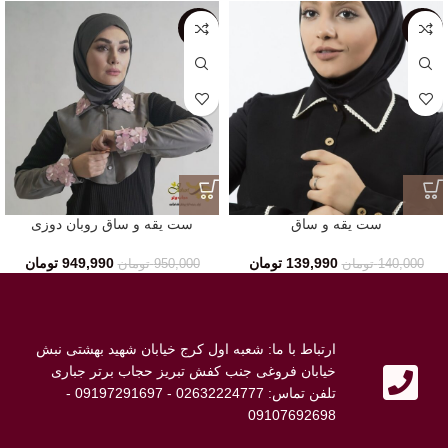
SALE
SALE
ست یقه و ساق
ست یقه و ساق روبان دوزی
139,990
تومان
949,990
تومان
140,000
تومان
950,000
تومان
ارتباط با ما: شعبه اول کرج خیابان شهید بهشتی نبش
خیابان فروغی جنب کفش تبریز حجاب برتر جباری
تلفن تماس: 02632224777 - 09197291697 -
09107692698