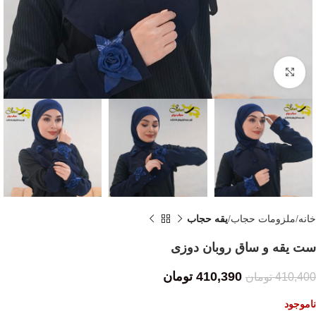
Click to enlarge
خانه
ملزومات حجاب
یقه حجاب
ست یقه و ساق روبان دوزی
410,390
تومان
410,400
تومان
ناموجود