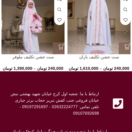
ست جشن تکلیف باران
ست جشن تکلیف نیلوفر
240,000
تومان
–
1,610,000
تومان
240,000
تومان
–
1,390,000
تومان
ارتباط با ما: شعبه اول کرج خیابان شهید بهشتی نبش
خیابان فروغی جنب کفش تبریز حجاب برتر جباری
تلفن تماس: 02632224777 - 09197291697 -
09107692698
ارتباط با ما: شعبه دوم تهران- چیتگر- بلوار کوهک- پاساژ