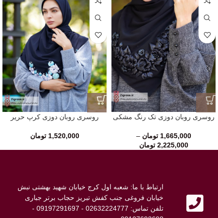
روسری روبان دوزی تک رنگ مشکی
روسری روبان دوزی کرپ حریر
1,665,000
تومان
–
1,520,000
تومان
2,225,000
تومان
ارتباط با ما: شعبه اول کرج خیابان شهید بهشتی نبش
خیابان فروغی جنب کفش تبریز حجاب برتر جباری
تلفن تماس: 02632224777 - 09197291697 -