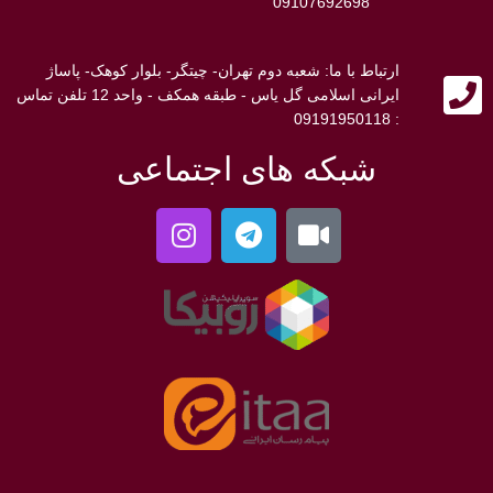
09107692698
ارتباط با ما: شعبه دوم تهران- چیتگر- بلوار کوهک- پاساژ
ایرانی اسلامی گل یاس - طبقه همکف - واحد 12 تلفن تماس
: 09191950118
شبکه های اجتماعی