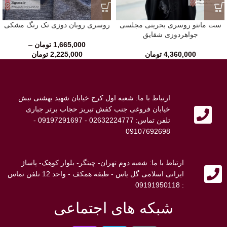
ست مانتو روسری بحرینی مجلسی
روسری روبان دوزی تک رنگ مشکی
جواهردوزی شقایق
1,665,000
تومان
–
4,360,000
تومان
2,225,000
تومان
ارتباط با ما: شعبه اول کرج خیابان شهید بهشتی نبش
خیابان فروغی جنب کفش تبریز حجاب برتر جباری
تلفن تماس: 02632224777 - 09197291697 -
09107692698
ارتباط با ما: شعبه دوم تهران- چیتگر- بلوار کوهک- پاساژ
ایرانی اسلامی گل یاس - طبقه همکف - واحد 12 تلفن تماس
: 09191950118
شبکه های اجتماعی