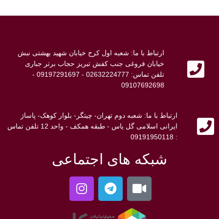
ارتباط با ما: شعبه اول کرج خیابان شهید بهشتی نبش
خیابان فروغی جنب کفش تبریز حجاب برتر جباری
تلفن تماس: 02632224777 - 09197291697 -
09107692698
ارتباط با ما: شعبه دوم تهران- چیتگر- بلوار کوهک- پاساژ
ایرانی اسلامی گل یاس - طبقه همکف - واحد 12 تلفن تماس
: 09191950118
شبکه های اجتماعی