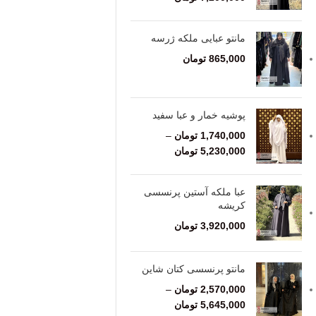
مانتو عبایی ملکه ژرسه
865,000
تومان
پوشیه خمار و عبا سفید
1,740,000
تومان
–
5,230,000
تومان
عبا ملکه آستین پرنسسی
کریشه
3,920,000
تومان
مانتو پرنسسی کتان شاین
2,570,000
تومان
–
5,645,000
تومان