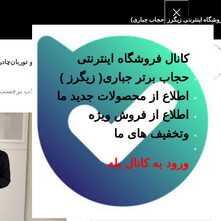
وشگاه اینترنتی زیگرز (حجاب جباری)
کانال فروشگاه اینترنتی
خانه
فروشگاه
مقنعه و پوشیه
روسری و توربان
چادر
حجاب برتر جباری
( زیگرز )
خانه
محصولات برچسب خ
اطلاع از محصولات جدید ما
اطلاع از فروش ویژه
دسته بندی
وتخفیف های ما
چادر
روسری
ورود به کانال بله
ست تکلیف
شومیز
مانتو
مقنعه
ملزومات حجاب