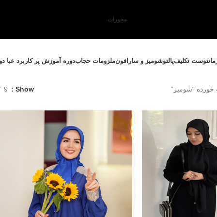
مجوزات
مانتو
ست تکلیف
پالتو
شومیز و سارافون
ملزومات حجاب
دوره آموزش پر کاربرد عبا د
ورده “شومیز”
Show
9