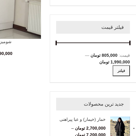
فیلتر قیمت
شومیز 
انتخاب گزینه‌ها
90,000
قیمت:
805,000 تومان
—
1,990,000 تومان
فیلتر
جدید ترین محصولات
خمار (خیمار) و عبا پیراهنی
2,700,000
تومان
–
7,200,000
تومان