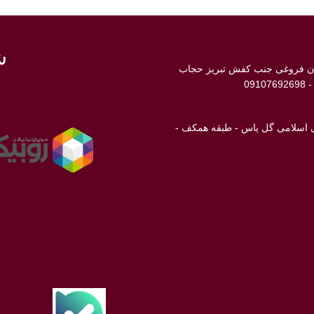
ش
ابان فروغی جنب کفش تبریز حجاب
انی اسلامی گل یاس - طبقه همکف -
ن