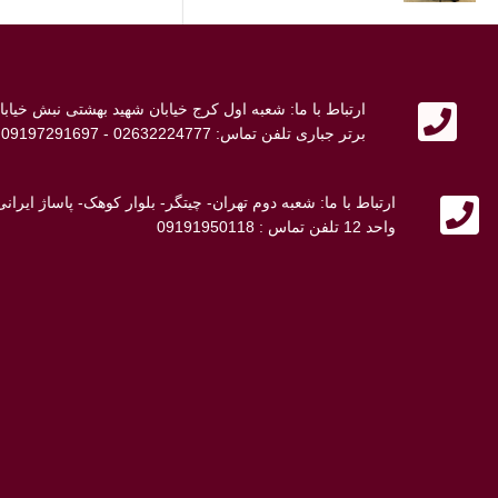
ارتباط با ما: شعبه اول کرج خیابان شهید بهشتی نبش خی
برتر جباری تلفن تماس: 02632224777 - 09197291697 - 09107692698
ارتباط با ما: شعبه دوم تهران- چیتگر- بلوار کوهک- پاساژ ایر
واحد 12 تلفن تماس : 09191950118