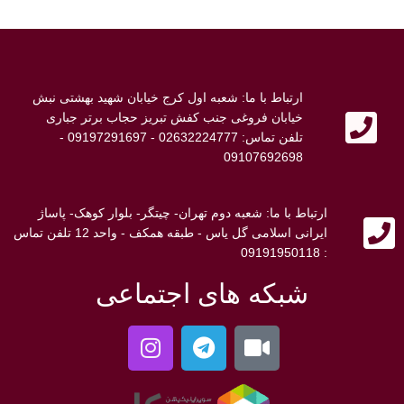
ارتباط با ما: شعبه اول کرج خیابان شهید بهشتی نبش
خیابان فروغی جنب کفش تبریز حجاب برتر جباری
تلفن تماس: 02632224777 - 09197291697 -
09107692698
ارتباط با ما: شعبه دوم تهران- چیتگر- بلوار کوهک- پاساژ
ایرانی اسلامی گل یاس - طبقه همکف - واحد 12 تلفن تماس
: 09191950118
شبکه های اجتماعی