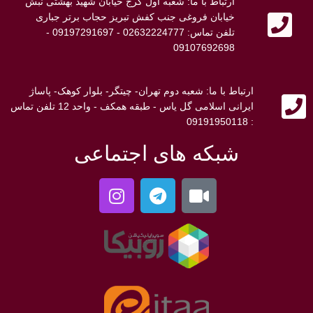
ارتباط با ما: شعبه اول کرج خیابان شهید بهشتی نبش
خیابان فروغی جنب کفش تبریز حجاب برتر جباری
تلفن تماس: 02632224777 - 09197291697 -
09107692698
ارتباط با ما: شعبه دوم تهران- چیتگر- بلوار کوهک- پاساژ
ایرانی اسلامی گل یاس - طبقه همکف - واحد 12 تلفن تماس
: 09191950118
شبکه های اجتماعی