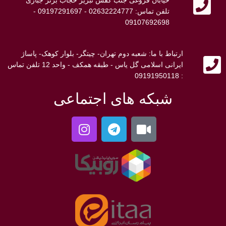
خیابان فروغی جنب کفش تبریز حجاب برتر جباری
تلفن تماس: 02632224777 - 09197291697 -
09107692698
ارتباط با ما: شعبه دوم تهران- چیتگر- بلوار کوهک- پاساژ
ایرانی اسلامی گل یاس - طبقه همکف - واحد 12 تلفن تماس
: 09191950118
شبکه های اجتماعی