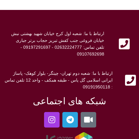
ارتباط با ما: شعبه اول کرج خیابان شهید بهشتی نبش
خیابان فروغی جنب کفش تبریز حجاب برتر جباری
تلفن تماس: 02632224777 - 09197291697 -
09107692698
ارتباط با ما: شعبه دوم تهران- چیتگر- بلوار کوهک- پاساژ
ایرانی اسلامی گل یاس - طبقه همکف - واحد 12 تلفن تماس
: 09191950118
شبکه های اجتماعی