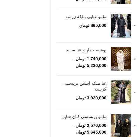
مانتو عبایی ملکه ژرسه
865,000
تومان
پوشیه خمار و عبا سفید
1,740,000
تومان
–
5,230,000
تومان
عبا ملکه آستین پرنسسی
کریشه
3,920,000
تومان
مانتو پرنسسی کتان شاین
2,570,000
تومان
–
5,645,000
تومان