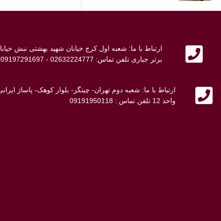
ارتباط با ما: شعبه اول کرج خیابان شهید بهشتی نبش خی
برتر جباری تلفن تماس: 02632224777 - 09197291697 - 09107692698
ارتباط با ما: شعبه دوم تهران- چیتگر- بلوار کوهک- پاساژ ایر
واحد 12 تلفن تماس : 09191950118