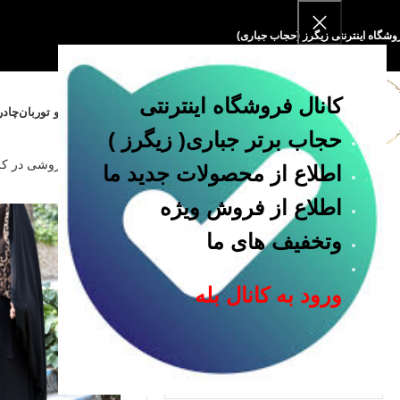
وشگاه اینترنتی زیگرز (حجاب جباری)
کانال فروشگاه اینترنتی
خانه
فروشگاه
مقنعه و پوشیه
روسری و توربان
چادر
حجاب برتر جباری
( زیگرز )
خانه
چادر فروشی در ک
اطلاع از محصولات جدید ما
اطلاع از فروش ویژه
دسته بندی
وتخفیف های ما
چادر
روسری
ورود به کانال بله
ست تکلیف
شومیز
مانتو
مقنعه
ملزومات حجاب