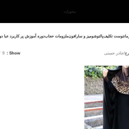
مجوزات
مانتو
ست تکلیف
پالتو
شومیز و سارافون
ملزومات حجاب
دوره آموزش پر کاربرد عبا د
رج
چادر حسنی
Show
9