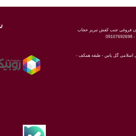
ش
ابان فروغی جنب کفش تبریز حجاب
انی اسلامی گل یاس - طبقه همکف -
ن