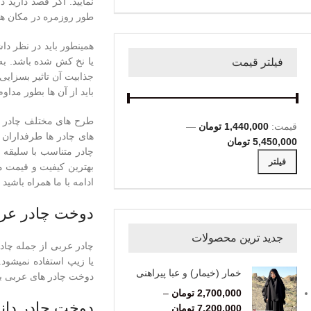
نمایید. اگر قصد دارید 
طور روزمره در مکان ها
همینطور باید در نظر د
یا نخ کش شده باشد. به 
فیلتر قیمت
جذابیت آن تاثیر بسزایی
باید از آن ها بطور مداو
طرح های مختلف چادر ه
قیمت:
1,440,000 تومان
—
های چادر ها طرفداران 
5,450,000 تومان
چادر متناسب با سلیقه خو
فیلتر
بهترین کیفیت و قیمت من
ادامه با ما همراه باشید
دوخت چادر عر
جدید ترین محصولات
چادر عربی از جمله چاد
یا زیپ استفاده نمیشود
خمار (خیمار) و عبا پیراهنی
دوخت چادر های عربی ب
2,700,000
تومان
–
دوخت چادر دان
7,200,000
تومان