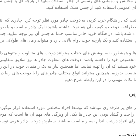
در مجالس و مهمانی های رسمی از چادر استفاده نمایید از پارچه ای با جنس سن
ی عمومی استفاده کنید از جنس سبک استفاده کنید.
اشت که در هنگام خرید کردن به
دوخت چادر
مورد نظر توجه کرد. چادری که انتخ
ظرافت دوخت و کیفیت آن هم توجه داشته باشید تا یک چادر مناسب و با طول عم
 داشته باشد. در هنگام خرید چادر مناسب حتما به جنس آن نیز توجه نمایید. ج
م استفاده کنید و یک پارچه خوب دوام بالایی دارد و میتواند زمان های طولانی بر
ا و همینطور بقیه پوشش های حجاب میتوانند دوخت های متفاوت و متنوعی د
مخصوص خود را داشته باشند. دوخت های متفاوت چادر ها نیز سلایق متفاوتی ر
د هستید که آن را تهیه نمایید. اما همچنین نیاز به یک راهنمای خوب در این زمی
اسب بدوزیم. همچنین میتوانید انواع مختلف چادر های را با دوخت های زیبا د
 تا نکات مهمی را در این رابطه شرح دهیم.
بی
ر های پر طرفداری میباشد که توسط افراد مختلفی مورد استفاده قرار میگیرد.
. راحت و گشاد بودن این چادر ها یکی از ویژگی های مهم آن ها است که موج
رای افراد درشت اندام بسیار مناسب میباشد. سفارش دوخت چادر عربی توسط 
شجویی