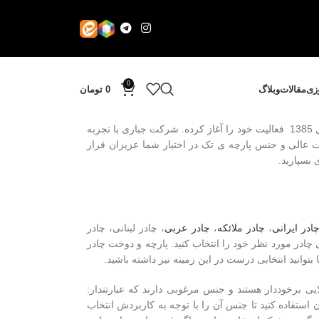
0
وزی
مقالات
وبلاگ
0
تومان
میباشد که از سال 1385 فعالیت خود را آغاز کرده. شرکت جباری با تجربه
ت عالی و جنس پارچه ی تک در اختیار شما عزیزان قرار
بسپارید.
ادر ایرانی
،
چادر ملائکه
،
چادر عربی
، چادر لبنانی، چادر
چادر مورد نظر خود را انتخاب کنید. پارچه و دوخت چادر
بتوانید انتخابی درست در این زمینه نیز داشته باشید.
یی برخوددار هستند و جنس مرغوبی دارند که عبارتندار:
 استفاده کنید تا جنس آن را با توجه به کاربردش انتخاب