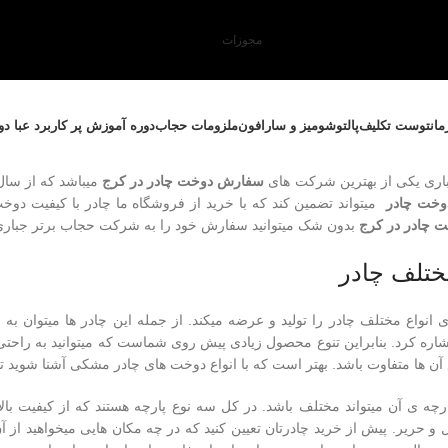
مجوزات
مانتو
ست تکلیف
پالتو
شومیز و سارافون
ملزومات حجاب
دوره آموزش پر کاربرد عبا د
اری یکی از بهترین شرکت های
سفارش
دوخت چادر در کرج
وخت چادر
میتواند تضمین کند که با خرید از فروشگاه ما چادر با کیفیت دوخ
 چادر در کرج
بدون شک میتوانید سفارش خود را به شرکت حجاب برتر جباری 
ختلف چادر
نواع مختلف چادر را تولید و عرضه میکند. از جمله این چادر ها میتوان به
چ
شاره کرد. بنابراین تنوع محصول زیادی پیش روی شماست که میتوانید به راحتی 
وع آن ها متفاوت باشد. بهتر است که با انواع دوخت های چادر مشکی آشنا شوید تا 
چه ی آن میتواند مختلف باشد. در کل سه نوع پارچه هستند که از کیفیت بالا
 و حریر. پیش از خرید چادرتان تعیین کنید که در چه مکان هایی میخواهید از آن