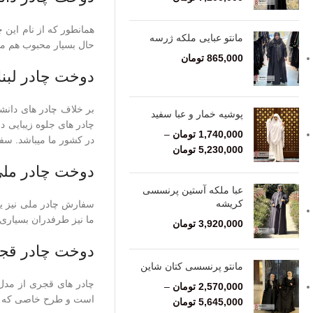
همانطور که از نام این چ
مانتو عبایی ملکه ژرسه
حال بسیار محبوب هم م
865,000
تومان
دوخت چادر لبنا
بر خلاف چادر های دانشج
پوشیه خمار و عبا سفید
چادر های جلوه زیبایی د
1,740,000
تومان
–
در کشور ما میباشد. سف
5,230,000
تومان
دوخت چادر مل
عبا ملکه آستین پرنسسی
کریشه
سفارش چادر ملی نیز ی
ما نیز طرفدران بسیاری 
3,920,000
تومان
دوخت چادر قج
مانتو پرنسسی کتان شاین
چادر های قجری از مدل چ
2,570,000
تومان
–
است و طرح خاصی که دار
5,645,000
تومان