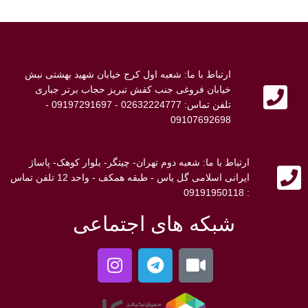
ارتباط با ما: شعبه اول کرج خیابان شهید بهشتی نبش
خیابان فروغی جنب کفش تبریز حجاب برتر جباری
تلفن تماس: 02632224777 - 09197291697 -
09107692698
ارتباط با ما: شعبه دوم تهران- چیتگر- بلوار کوهک- پاساژ
ایرانی اسلامی گل یاس - طبقه همکف - واحد 12 تلفن تماس
: 09191950118
شبکه های اجتماعی