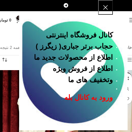
0
MENU
0
تومان
کانال فروشگاه اینترنتی
حجاب برتر جباری
( زیگرز )
خانه
پوشیه عراقی ( روبنده )
نمایش همه 2 نتیجه
اطلاع از محصولات جدید ما
Show sidebar
اطلاع از فروش ویژه
وتخفیف های ما
SALE
ورود به کانال بله