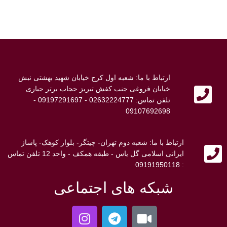
ارتباط با ما: شعبه اول کرج خیابان شهید بهشتی نبش
خیابان فروغی جنب کفش تبریز حجاب برتر جباری
تلفن تماس: 02632224777 - 09197291697 -
09107692698
ارتباط با ما: شعبه دوم تهران- چیتگر- بلوار کوهک- پاساژ
ایرانی اسلامی گل یاس - طبقه همکف - واحد 12 تلفن تماس
: 09191950118
شبکه های اجتماعی