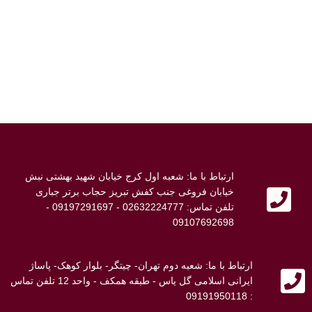
ارتباط با ما: شعبه اول کرج خیابان شهید بهشتی نبش
خیابان فروغی جنب کفش تبریز حجاب برتر جباری
تلفن تماس: 02632224777 - 09197291697 -
09107692698
ارتباط با ما: شعبه دوم تهران- چیتگر- بلوار کوهک- پاساژ
ایرانی اسلامی گل یاس - طبقه همکف - واحد 12 تلفن تماس
: 09191950118