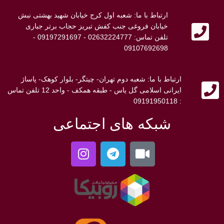
ارتباط با ما: شعبه اول کرج خیابان شهید بهشتی نبش
خیابان فروغی جنب کفش تبریز حجاب برتر جباری
تلفن تماس: 02632224777 - 09197291697 -
09107692698
ارتباط با ما: شعبه دوم تهران- چیتگر- بلوار کوهک- پاساژ
ایرانی اسلامی گل یاس - طبقه همکف - واحد 12 تلفن تماس
: 09191950118
شبکه های اجتماعی