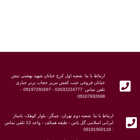
ارتباط با ما: شعبه اول کرج خیابان شهید بهشتی نبش
خیابان فروغی جنب کفش تبریز حجاب برتر جباری
تلفن تماس: 02632224777 - 09197291697 -
09107692698
ارتباط با ما: شعبه دوم تهران- چیتگر- بلوار کوهک- پاساژ
ایرانی اسلامی گل یاس - طبقه همکف - واحد 12 تلفن تماس
: 09191950118