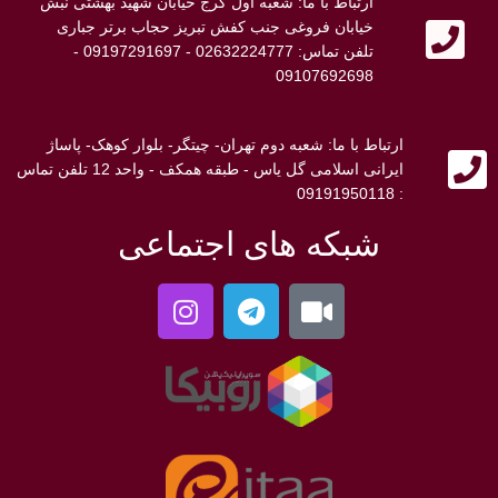
ارتباط با ما: شعبه اول کرج خیابان شهید بهشتی نبش
خیابان فروغی جنب کفش تبریز حجاب برتر جباری
تلفن تماس: 02632224777 - 09197291697 -
09107692698
ارتباط با ما: شعبه دوم تهران- چیتگر- بلوار کوهک- پاساژ
ایرانی اسلامی گل یاس - طبقه همکف - واحد 12 تلفن تماس
: 09191950118
شبکه های اجتماعی