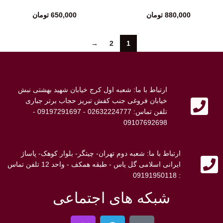
880,000
تومان
650,000
تومان
→
2
1
ارتباط با ما: شعبه اول کرج خیابان شهید بهشتی نبش
خیابان فروغی جنب کفش تبریز حجاب برتر جباری
تلفن تماس: 02632224777 - 09197291697 -
09107692698
ارتباط با ما: شعبه دوم تهران- چیتگر- بلوار کوهک- پاساژ
ایرانی اسلامی گل یاس - طبقه همکف - واحد 12 تلفن تماس
: 09191950118
شبکه های اجتماعی