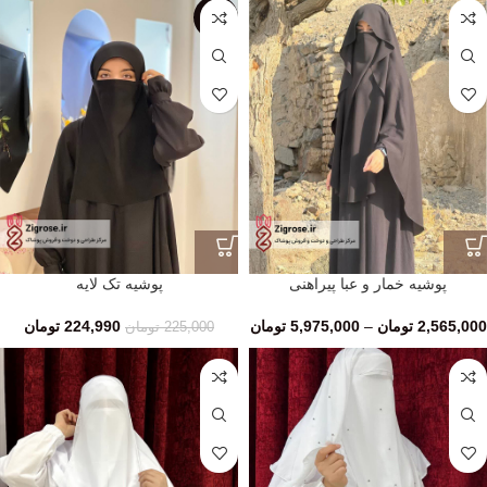
SALE
پوشیه خمار و عبا پیراهنی
پوشیه تک لایه
2,565,000
تومان
–
5,975,000
تومان
224,990
تومان
225,000
تومان