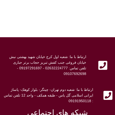
ارتباط با ما: شعبه اول کرج خیابان شهید بهشتی نبش
خیابان فروغی جنب کفش تبریز حجاب برتر جباری
تلفن تماس: 02632224777 - 09197291697 -
09107692698
ارتباط با ما: شعبه دوم تهران- چیتگر- بلوار کوهک- پاساژ
ایرانی اسلامی گل یاس - طبقه همکف - واحد 12 تلفن تماس
: 09191950118
شبکه های اجتماعی