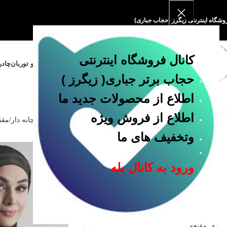
وشگاه اینترنتی زیگرز (حجاب جباری)
کانال فروشگاه اینترنتی
خانه
فروشگاه
مقنعه و پوشیه
روسری و توربان
چادر
حجاب برتر جباری
( زیگرز )
اطلاع از محصولات جدید ما
اطلاع از فروش ویژه
خانه
مقنعه چانه دار
مقن
وتخفیف های ما
دسته بندی
ورود به کانال بله
چادر
روسری
ست تکلیف
شومیز
مانتو
مقنعه