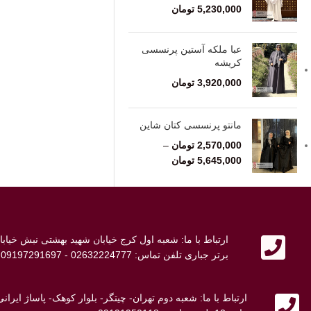
5,230,000
تومان
عبا ملکه آستین پرنسسی
کریشه
3,920,000
تومان
مانتو پرنسسی کتان شاین
2,570,000
تومان
–
5,645,000
تومان
ارتباط با ما: شعبه اول کرج خیابان شهید بهشتی نبش خی
برتر جباری تلفن تماس: 02632224777 - 09197291697 - 09107692698
ارتباط با ما: شعبه دوم تهران- چیتگر- بلوار کوهک- پاساژ ایر