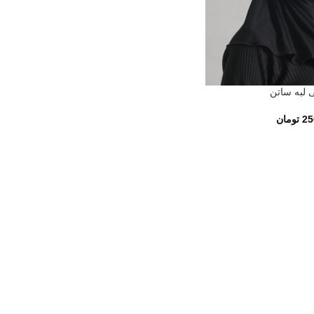
 لبه ساتن
25
تومان