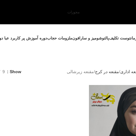
مجوزات
مانتو
ست تکلیف
پالتو
شومیز و سارافون
ملزومات حجاب
دوره آموزش پر کاربرد عبا د
عه اداری
مقنعه در کرج
مقنعه زیرشالی
Show
9