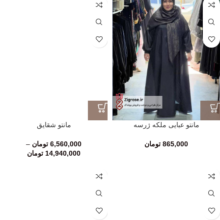
مانتو عبایی ملکه ژرسه
مانتو شقایق
865,000
تومان
6,560,000
تومان
–
14,940,000
تومان