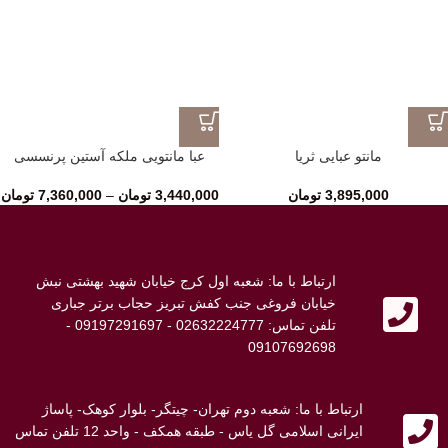
مانتو عبایی ثریا
عبا مانتویی ملکه آستین پرنسسی
3,895,000
تومان
3,440,000
تومان
–
7,360,000
تومان
ارتباط با ما: شعبه اول کرج خیابان شهید بهشتی نبش
خیابان فروغی جنب کفش تبریز حجاب برتر جباری
تلفن تماس: 02632224777 - 09197291697 -
09107692698
ارتباط با ما: شعبه دوم تهران- چیتگر- بلوار کوهک- پاساژ
ایرانی اسلامی گل یاس - طبقه همکف - واحد 12 تلفن تماس