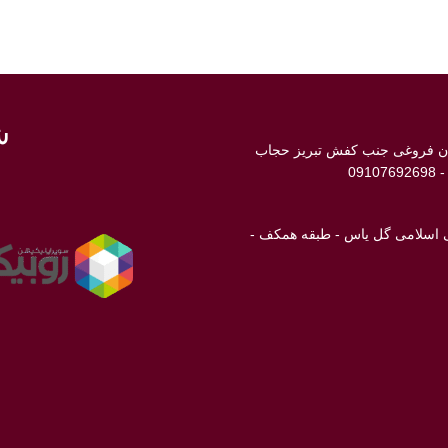
ش
ابان فروغی جنب کفش تبریز حجاب
انی اسلامی گل یاس - طبقه همکف -
ن