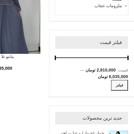
ملزومات حجاب
فیلتر قیمت
مانتو نلا
انتخاب گزینه‌ها
35,000
قیمت:
2,810,000 تومان
—
6,035,000 تومان
فیلتر
جدید ترین محصولات
خمار (خیمار) و عبا پیراهنی