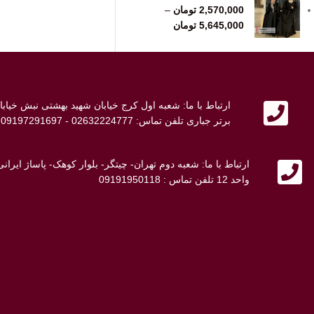
2,570,000
تومان
–
5,645,000
تومان
ارتباط با ما: شعبه اول کرج خیابان شهید بهشتی نبش خی
برتر جباری تلفن تماس: 02632224777 - 09197291697 - 09107692698
ارتباط با ما: شعبه دوم تهران- چیتگر- بلوار کوهک- پاساژ ایر
واحد 12 تلفن تماس : 09191950118