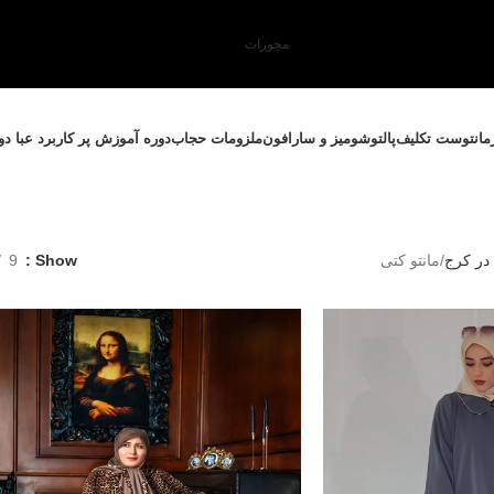
مجوزات
مانتو
ست تکلیف
پالتو
شومیز و سارافون
ملزومات حجاب
دوره آموزش پر کاربرد عبا د
 در کرج
مانتو کتی
Show
9