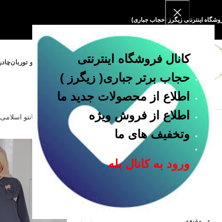
وشگاه اینترنتی زیگرز (حجاب جباری)
کانال فروشگاه اینترنتی
خانه
فروشگاه
مقنعه و پوشیه
روسری و توربان
چادر
حجاب برتر جباری
( زیگرز )
اطلاع از محصولات جدید ما
اطلاع از فروش ویژه
خانه
مانتو
مانتو اسلامی
وتخفیف های ما
دسته بندی
ورود به کانال بله
چادر
روسری
ست تکلیف
شومیز
مانتو
مقنعه