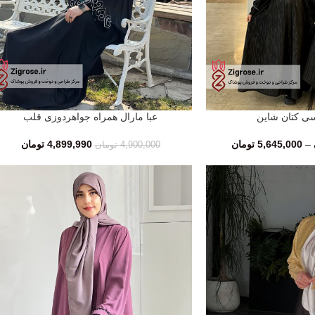
سی کتان شاین
عبا مارال همراه جواهردوزی قلب
افزودن به سبد خرید
–
5,645,000
تومان
4,899,990
تومان
4,900,000
تومان