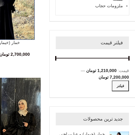
ملزومات حجاب
فیلتر قیمت
خمار (خیمار)
انتخاب گزینه‌ها
2,700,000
تومان
قیمت:
1,210,000 تومان
—
7,200,000 تومان
فیلتر
جدید ترین محصولات
خمار (خیمار) و عبا پیراهنی