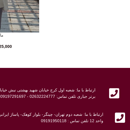
مان
انتخاب گزینه‌ها
25,000
ارتباط با ما: شعبه اول کرج خیابان شهید بهشتی نبش خی
برتر جباری تلفن تماس: 02632224777 - 09197291697 - 09107692698
ارتباط با ما: شعبه دوم تهران- چیتگر- بلوار کوهک- پاساژ ایر
واحد 12 تلفن تماس : 09191950118