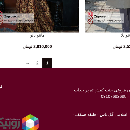
تو بلا
مانتو بانو
انتخاب گزینه‌ها
2,5
تومان
2,810,000
تومان
→
2
1
ش
ابان فروغی جنب کفش تبریز حجاب
انی اسلامی گل یاس - طبقه همکف -