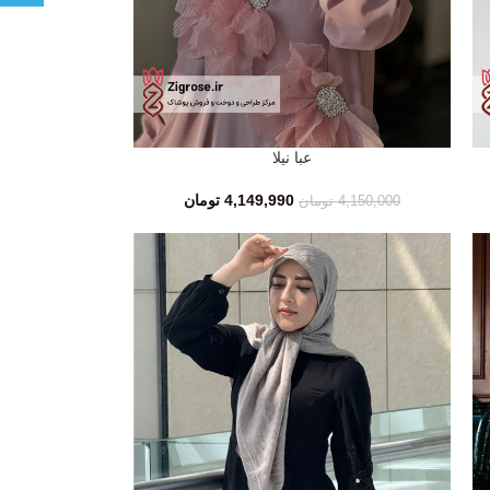
عبا نیلا
افزودن به سبد خرید
4,149,990
تومان
4,150,000
تومان