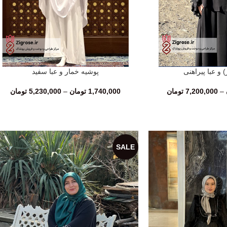
 و عبا پیراهنی
پوشیه خمار و عبا سفید
انتخاب گزینه‌ها
–
7,200,000
تومان
1,740,000
تومان
–
5,230,000
تومان
SALE