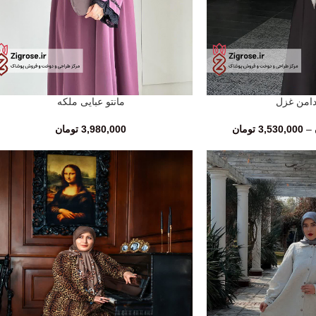
امن غزل
مانتو عبایی ملکه
انتخاب گزینه‌ها
–
3,530,000
تومان
3,980,000
تومان