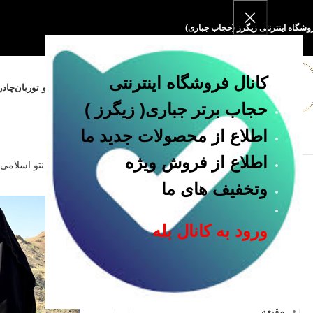
وشگاه اینترنتی زیگرز (حجاب جباری)
کانال فروشگاه اینترنتی
خانه
فروشگاه
مقنعه و پوشیه
روسری و توربان
چادر
حجاب برتر جباری
( زیگرز )
اطلاع از محصولات جدید ما
اطلاع از فروش ویژه
خانه
مانتو
مانتو اسلامی
وتخفیف های ما
دسته بندی
ورود به کانال بله
چادر
روسری
ست تکلیف
شومیز
مانتو
مقنعه