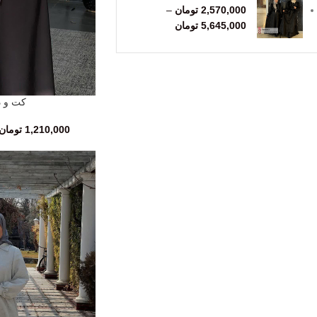
2,570,000
تومان
–
5,645,000
تومان
کت و د
انتخاب گزینه‌ها
1,210,000
تومان