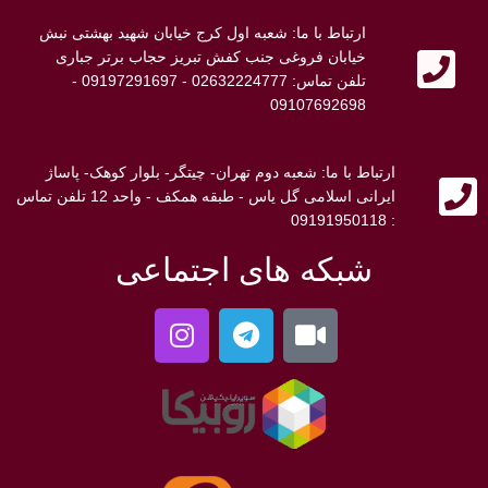
ارتباط با ما: شعبه اول کرج خیابان شهید بهشتی نبش
خیابان فروغی جنب کفش تبریز حجاب برتر جباری
تلفن تماس: 02632224777 - 09197291697 -
09107692698
ارتباط با ما: شعبه دوم تهران- چیتگر- بلوار کوهک- پاساژ
ایرانی اسلامی گل یاس - طبقه همکف - واحد 12 تلفن تماس
: 09191950118
شبکه های اجتماعی