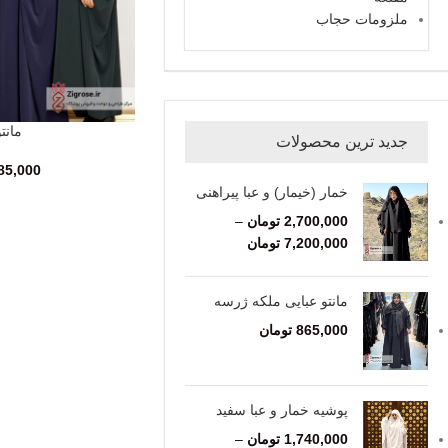
ملزومات حجاب
مانت
انتخاب گزینه‌ها
جدید ترین محصولات
85,000
خمار (خیمار) و عبا پیراهنی
2,700,000
تومان
–
7,200,000
تومان
مانتو عبایی ملکه ژرسه
865,000
تومان
پوشیه خمار و عبا سفید
1,740,000
تومان
–