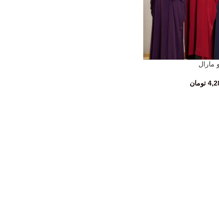
و مارال
4,2
تومان