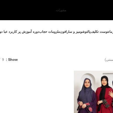
مجوزات
مانتو
ست تکلیف
پالتو
شومیز و سارافون
ملزومات حجاب
دوره آموزش پر کاربرد عبا د
سنتی)
Show
9