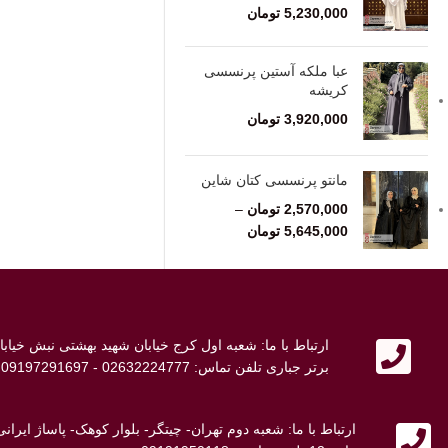
5,230,000
تومان
عبا ملکه آستین پرنسسی
کریشه
3,920,000
تومان
مانتو پرنسسی کتان شاین
2,570,000
تومان
–
5,645,000
تومان
ارتباط با ما: شعبه اول کرج خیابان شهید بهشتی نبش خی
برتر جباری تلفن تماس: 02632224777 - 09197291697 - 09107692698
ارتباط با ما: شعبه دوم تهران- چیتگر- بلوار کوهک- پاساژ ایر