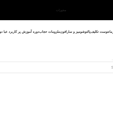
مجوزات
مانتو
ست تکلیف
پالتو
شومیز و سارافون
ملزومات حجاب
دوره آموزش پر کاربرد عبا د