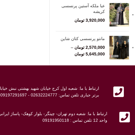
عبا ملکه آستین پرنسسی
کریشه
3,920,000
تومان
مانتو پرنسسی کتان شاین
2,570,000
تومان
–
5,645,000
تومان
ارتباط با ما: شعبه اول کرج خیابان شهید بهشتی نبش خی
برتر جباری تلفن تماس: 02632224777 - 09197291697 - 09107692698
ارتباط با ما: شعبه دوم تهران- چیتگر- بلوار کوهک- پاساژ ایر
واحد 12 تلفن تماس : 09191950118