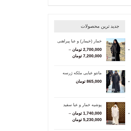
جدید ترین محصولات
خمار (خیمار) و عبا پیراهنی
2,700,000
تومان
–
7,200,000
تومان
مانتو عبایی ملکه ژرسه
865,000
تومان
پوشیه خمار و عبا سفید
1,740,000
تومان
–
5,230,000
تومان