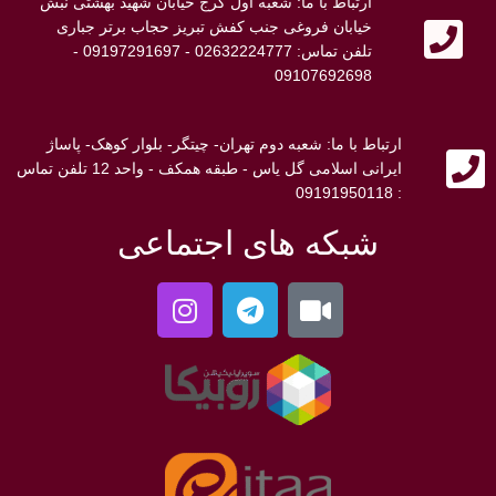
ارتباط با ما: شعبه اول کرج خیابان شهید بهشتی نبش
خیابان فروغی جنب کفش تبریز حجاب برتر جباری
تلفن تماس: 02632224777 - 09197291697 -
09107692698
ارتباط با ما: شعبه دوم تهران- چیتگر- بلوار کوهک- پاساژ
ایرانی اسلامی گل یاس - طبقه همکف - واحد 12 تلفن تماس
: 09191950118
شبکه های اجتماعی