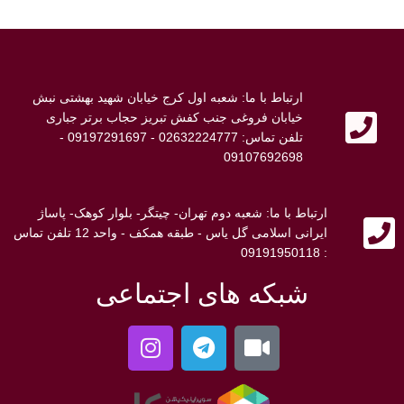
ارتباط با ما: شعبه اول کرج خیابان شهید بهشتی نبش
خیابان فروغی جنب کفش تبریز حجاب برتر جباری
تلفن تماس: 02632224777 - 09197291697 -
09107692698
ارتباط با ما: شعبه دوم تهران- چیتگر- بلوار کوهک- پاساژ
ایرانی اسلامی گل یاس - طبقه همکف - واحد 12 تلفن تماس
: 09191950118
شبکه های اجتماعی