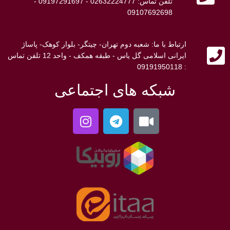
تلفن تماس: 02632224777 - 09197291697 -
09107692698
ارتباط با ما: شعبه دوم تهران- چیتگر- بلوار کوهک- پاساژ
ایرانی اسلامی گل یاس - طبقه همکف - واحد 12 تلفن تماس
: 09191950118
شبکه های اجتماعی